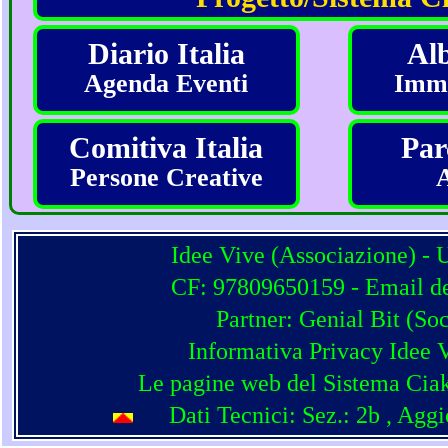
Diario Italia
Alb
Agenda Eventi
Imma
Comitiva Italia
Par
Persone Creative
Idee Vive (Associazione) - 
CF: 97809650159 - Email del
Partner:
Genial Bit
(
Soc
Informativa Privacy Idee 
Le pagine web del Sistema Ciak
Dati Tecnici: Sez.: 2b
, Agg